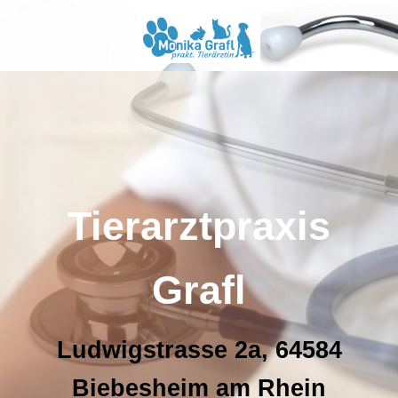
Tierarztpraxis
Grafl
Ludwigstrasse 2a, 64584
Biebesheim am Rhein