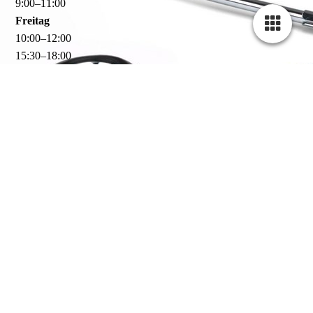
9
:
00
–
11
:
00
Freitag
10
:
00
–
12
:
00
15
:
30
–
18
:
00
Für den Besuch in unserer Praxis vereinbaren Sie bitte
unbedingt vorab einen Termin!