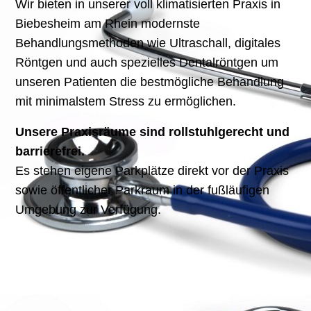
Wir bieten in unserer voll klimatisierten Praxis in
Biebesheim am Rhein modernste
Behandlungsmethoden wie Ultraschall, digitales
Röntgen und auch spezielles Dentalröntgen um
unseren Patienten die bestmögliche Behandlung
mit minimalstem Stress zu ermöglichen.
Unsere Praxisräume sind rollstuhlgerecht und
barrierefrei.
Es stehen eigene Parkplätze direkt vor der Praxis
sowie öffentlicher Parkraum in der fußläufigen
Umgebung zur Verfügung.