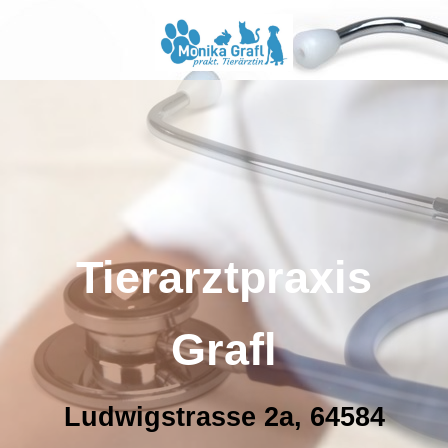
Tierarztpraxis
Grafl
Ludwigstrasse 2a, 64584