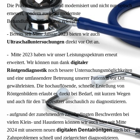
Die Praxis wurde umfassend modernisiert und nicht nur optisch
erneuert, sondern auch um modernste
Behandlungsmöglichkeiten erweitert.
- Bereits seit Mitte Januar 2023 bieten wir auch
Ultraschalluntersuchungen
direkt vor Ort an.
- Mitte 2023 haben wir unser Leistungsspektrum erneut
erweitert. Wir können nun dank
digitaler
Röntgendiagnostik
noch bessere Untersuchungsmöglichkeiten
und eine umfassendere Betreuung unserer Patienten vor Ort
gewährleisten. Die hochauflösende, schnelle Erstellung von
Röntgenbildern erlaubt es direkt bei Bedarf, mit kurzen Wegen
und auch für den Tierbesitzer anschaulich zu diagnostizieren.
- aufgrund der zunehmenden zahnbedingten Beschwerden bei
vielen Klein- und Haustieren können wir auch hier seit Mitte
2024 mit unserem neuen
digitalen Dentalröntgen
auch bei
Zahnproblemen schnell und zielgerichtet diagnostizieren.