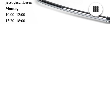
jetzt geschlossen
Montag
10
:
00
–
12
:
00
15
:
30
–
18
:
00
Dienstag
17
:
00
–
19
:
00
Mittwoch
9
:
00
–
11
:
00
Donnerstag
9
:
00
–
11
:
00
Freitag
10
:
00
–
12
:
00
15
:
30
–
18
:
00
Für den Besuch in unserer Praxis vereinbaren Sie bitte
unbedingt vorab einen Termin!